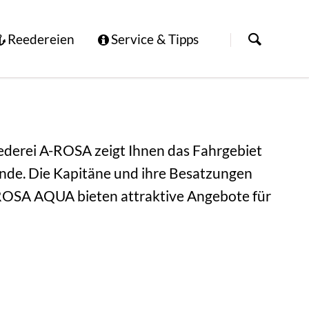
Navigation
überspringen
Reedereien
Service & Tipps
Begriffe der Kreuzfahrt
Bahntickets
ederei A-ROSA zeigt Ihnen das Fahrgebiet
Online-Check-In
ande. Die Kapitäne und ihre Besatzungen
Reiseführer
 A-ROSA AQUA bieten attraktive Angebote für
Events & Tickets
Tipps und Empfehlungen
Reiseanfrage